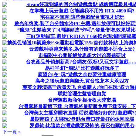
Steam好玩到爆的回合制遊戲盘點 战略博弈极具挑
在掌機上玩云遊戲,它能讓我不用抢 RTX 4090 吗?
宅在家不無聊!這些遊戲配台電視才好玩
败光年终奖,装了台分體水冷PC主機,過年放假可以好好
“魔鬼”生髮液来了!4周讓頭皮“炸毛”,發量倍增,效果堪比
三缸運動街车,凯旋TRIDENT 660抵台現場開箱揭露
抽奖促销送10辆蔚来ES6運動租電版15%首付款补贴 上海奥博
云遊戲种类越来越多,為什麼有的遊戲不适合上云?
市福彩中心開展解放思想大讨论專题研讨
台农產品外销創新高?台網友:双标!又玩文字遊戲…
易桂平:盯“船队”比打遊戲好玩多了
鹿望台|在“玩”遊戲之余也要注重健康管理
高考之後玩遊戲爽翻天,買台锐龙本大杀四方
蔡英文赖清德干话满天飞 台媒體人:他们在玩“权力遊
联動管理生髮管理自觉
台灣遊戲廠商争相授权大陸市場
台灣麻将最新版下载-台灣麻将最新版免费下载安装 - 
台灣美女主播穿睡衣直播,话说還能好好的打遊戲嗎?(2
暑期带孩子去哪玩?盘點台灣口碑最好的休闲农場
罗鼎钧:比這款台灣遊戲更恐怖的,是它包藏的用心
下一頁 »