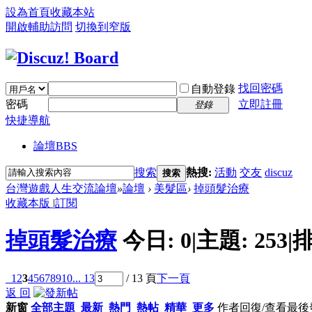
設為首頁
收藏本站
開啟輔助訪問
切換到窄版
找回密碼
自動登錄
密碼
立即註冊
登錄
快捷導航
論壇
BBS
搜索
熱搜:
活動
交友
discuz
搜索
台灣遊戲人生交流論壇
»
論壇
›
美髮區
›
掉頭髮治療
收藏本版
|
訂閱
掉頭髮治療
今日:
0
|
主題:
253
|
排
1
2
3
4
5
6
7
8
9
10
... 13
/ 13 頁
下一頁
返 回
新窗
全部主題
最新
熱門
熱帖
精華
更多
作者
回復/查看
最後