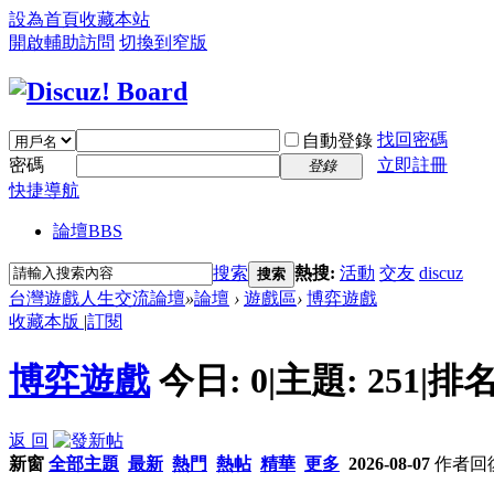
設為首頁
收藏本站
開啟輔助訪問
切換到窄版
找回密碼
自動登錄
密碼
立即註冊
登錄
快捷導航
論壇
BBS
搜索
熱搜:
活動
交友
discuz
搜索
台灣遊戲人生交流論壇
»
論壇
›
遊戲區
›
博弈遊戲
收藏本版
|
訂閱
博弈遊戲
今日:
0
|
主題:
251
|
排名
返 回
新窗
全部主題
最新
熱門
熱帖
精華
更多
2026-08-07
作者
回