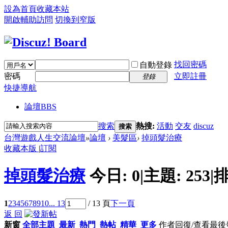
設為首頁
收藏本站
開啟輔助訪問
切換到窄版
找回密碼
自動登錄
密碼
立即註冊
登錄
快捷導航
論壇
BBS
搜索
熱搜:
活動
交友
discuz
搜索
台灣遊戲人生交流論壇
»
論壇
›
美髮區
›
掉頭髮治療
收藏本版
|
訂閱
掉頭髮治療
今日:
0
|
主題:
253
|
排
1
2
3
4
5
6
7
8
9
10
... 13
/ 13 頁
下一頁
返 回
新窗
全部主題
最新
熱門
熱帖
精華
更多
作者
回復/查看
最後