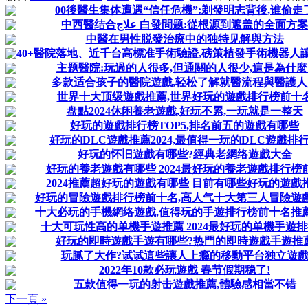
00後醫生集体遭遇“信任危機”:剃發明志背後,谁偷走
中西醫结合علاج 白發問题:從根源到遮盖的全面方案
中醫在男性脱發治療中的独特见解與方法
40+醫院落地、近千台高標准手術驗證,磅策植發手術機器人讓高
主题醫院:玩過的人很多,但通關的人很少,這是為什麼
多款适合孩子的醫院遊戲,轻松了解就醫流程與醫護人
世界十大顶级遊戲推薦,世界好玩的遊戲排行榜前十
盘點2024休闲養老遊戲,好玩不累,一玩就是一整天
好玩的遊戲排行榜TOP5,排名前五的遊戲有哪些
好玩的DLC遊戲推薦2024,最值得一玩的DLC遊戲排
好玩的怀旧遊戲有哪些?經典老網络遊戲大全
好玩的養老遊戲有哪些 2024最好玩的養老遊戲排行榜
2024推薦超好玩的遊戲有哪些 目前有哪些好玩的遊戲
好玩的冒險遊戲排行榜前十名,高人气十大第三人冒險遊
十大必玩的手機網络遊戲,值得玩的手遊排行榜前十名推
十大可玩性高的单機手遊推薦 2024最好玩的单機手遊
好玩的即時遊戲手遊有哪些?热門的即時遊戲手遊推
玩腻了大作?试试這些讓人上瘾的移動平台独立遊
2022年10款必玩遊戲 春节假期稳了!
五款值得一玩的射击遊戲推薦,體驗感相當不错
下一頁 »