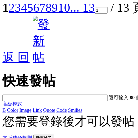
1
2
3
4
5
6
7
8
9
10
... 13
/ 13
返 回
快速發帖
還可輸入
80
高級模式
B
Color
Image
Link
Quote
Code
Smilies
您需要登錄後才可以發帖
本版積分規則