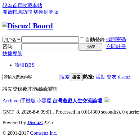
設為首頁
收藏本站
開啟輔助訪問
切換到窄版
找回密碼
自動登錄
密碼
立即註冊
登錄
快捷導航
論壇
BBS
搜索
熱搜:
活動
交友
discuz
搜索
請先登錄後才能繼續瀏覽
Archiver
|
手機版
|
小黑屋
|
台灣遊戲人生交流論壇
GMT+8, 2026-8-6 09:01
, Processed in 0.014300 second(s), 0 queries
Powered by
Discuz!
X3.3
© 2001-2017
Comsenz Inc.