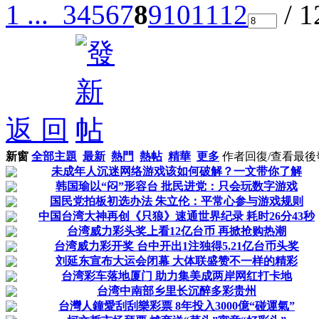
1 ...
3
4
5
6
7
8
9
10
11
12
/ 
返 回
新窗
全部主題
最新
熱門
熱帖
精華
更多
作者
回復/查看
最後
未成年人沉迷网络游戏该如何破解？一文带你了解
韩国瑜以“闷”形容台 批民进党：只会玩数字游戏
国民党拍板初选办法 朱立伦：平常心参与游戏规则
中国台湾大神再创《只狼》速通世界纪录 耗时26分43秒
台湾威力彩头奖上看12亿台币 再掀抢购热潮
台湾威力彩开奖 台中开出1注独得5.21亿台币头奖
刘延东宣布大运会闭幕 大体联盛赞不一样的精彩
台湾彩车落地厦门 助力集美成两岸网红打卡地
台湾中南部乡里长沉醉多彩贵州
台灣人鐘愛刮刮樂彩票 8年投入3000億“碰運氣”