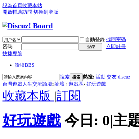
設為首頁
收藏本站
開啟輔助訪問
切換到窄版
找回密碼
自動登錄
密碼
立即註冊
登錄
快捷導航
論壇
BBS
搜索
熱搜:
活動
交友
discuz
搜索
台灣遊戲人生交流論壇
»
論壇
›
遊戲區
›
好玩遊戲
收藏本版
|
訂閱
好玩遊戲
今日:
0
|
主題