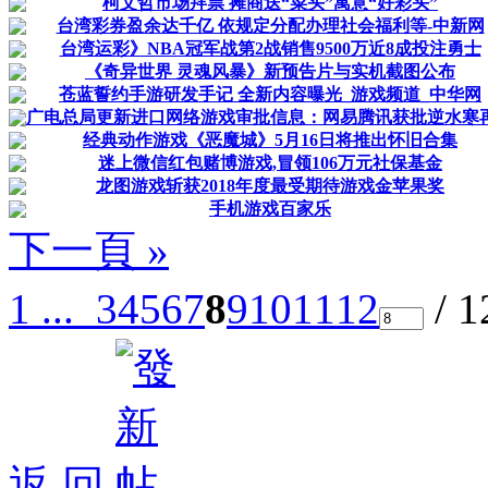
柯文哲市场拜票 摊商送“菜头”寓意“好彩头”
台湾彩券盈余达千亿 依规定分配办理社会福利等-中新网
台湾运彩》NBA冠军战第2战销售9500万近8成投注勇士
《奇异世界 灵魂风暴》新预告片与实机截图公布
苍蓝誓约手游研发手记 全新内容曝光_游戏频道_中华网
广电总局更新进口网络游戏审批信息：网易腾讯获批逆水寒
经典动作游戏《恶魔城》5月16日将推出怀旧合集
迷上微信红包赌博游戏,冒领106万元社保基金
龙图游戏斩获2018年度最受期待游戏金苹果奖
手机游戏百家乐
下一頁 »
1 ...
3
4
5
6
7
8
9
10
11
12
/ 
返 回