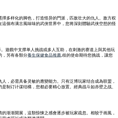
選擇多样化的脚色，打造怪异的門派，匹敌壮大的仇人。敌方权
在這個布满古風味味的武侠世界中，您将深刻體驗武侠空想的怪
等。遊戲中支撑单人挑战或多人互助，在刺激的赛道上與其他玩
的，另有各類分
養生保健食品推薦
,歧的使命期待您挑战，讓您
仇人，必需具备灵敏的應變能力。只有泛博玩家结合成為联盟，
仍是制订计谋结構，您都必要精心放置。經典战斗如赤壁之战、
情的渐渐開展，這類惊悚之感會逐步被玩家疏忽。相较于画風，