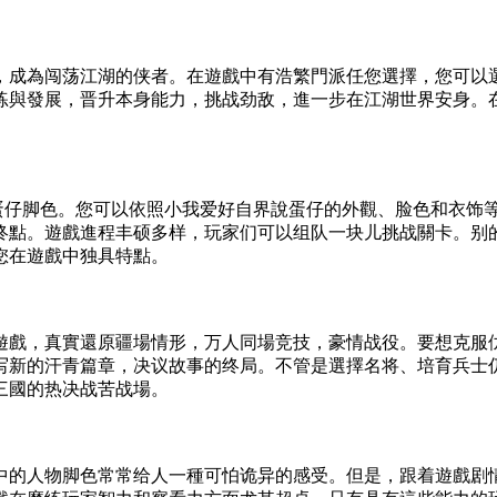
，成為闯荡江湖的侠者。在遊戲中有浩繁門派任您選擇，您可以
练與發展，晋升本身能力，挑战劲敌，進一步在江湖世界安身。
蛋仔脚色。您可以依照小我爱好自界說蛋仔的外觀、脸色和衣饰
终點。遊戲進程丰硕多样，玩家们可以组队一块儿挑战關卡。别
您在遊戲中独具特點。
遊戲，真實還原疆場情形，万人同場竞技，豪情战役。要想克服
写新的汗青篇章，决议故事的终局。不管是選擇名将、培育兵士
三國的热决战苦战場。
中的人物脚色常常给人一種可怕诡异的感受。但是，跟着遊戲剧