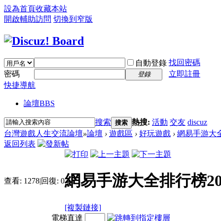
設為首頁
收藏本站
開啟輔助訪問
切換到窄版
找回密碼
自動登錄
密碼
立即註冊
登錄
快捷導航
論壇
BBS
搜索
熱搜:
活動
交友
discuz
搜索
台灣遊戲人生交流論壇
»
論壇
›
遊戲區
›
好玩遊戲
›
網易手游大全排
返回列表
網易手游大全排行榜20
查看:
1278
|
回復:
0
[複製鏈接]
電梯直達