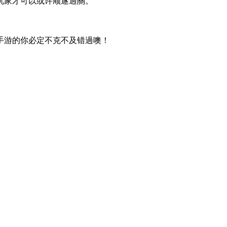
玩家才可以或许顺遂過關。
手游的你必定不克不及错過噢！