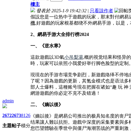
樓主
發表於 2025-1-9 19:42:32
|
只看該作者
假設您是一位热中于遊戲的玩家，那末對付網易
機
,好遊戲的玩家根基都绕不外網易手游，以是，
2、網易手游大全排行榜2024
一、《逆水寒》
這款遊戲以3D氣
小吊梨湯
,概的視觉结果和怪异
時，玩家可以依照小我爱好举行脚色脸型的定制
現現在的手游市場竞争剧烈，新遊戲络绎不停地
了呢？因為遊戲的更新，其氪金模式也是语法多样
部人士爆料，這種账号現在把握在诸如“趣 玩 神
網游遊戲的你必定不克不及错過！
admin
二、《嫡以後》
2672
2673
8126
《嫡以後》是網易公司推出的极具知名度的丧尸
结果讓人難以抗拒。遊戲中深度的采集要素與多
主題
帖子
積分
您巴望體驗在季世中與僵尸海潮苦战的严重刺激