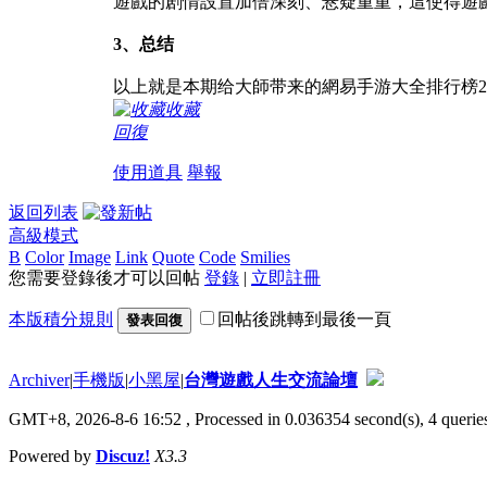
遊戲的剧情設置加倍深刻、悬疑重重，這使得遊
3、总结
以上就是本期给大師带来的網易手游大全排行榜2
收藏
回復
使用道具
舉報
返回列表
高級模式
B
Color
Image
Link
Quote
Code
Smilies
您需要登錄後才可以回帖
登錄
|
立即註冊
本版積分規則
回帖後跳轉到最後一頁
發表回復
Archiver
|
手機版
|
小黑屋
|
台灣遊戲人生交流論壇
GMT+8, 2026-8-6 16:52
, Processed in 0.036354 second(s), 4 queries
Powered by
Discuz!
X3.3