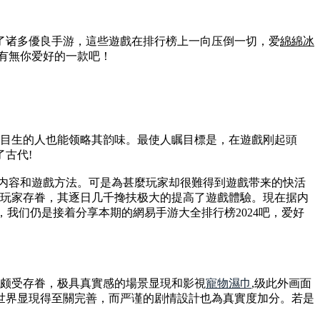
了诸多優良手游，這些遊戲在排行榜上一向压倒一切，爱
綿綿冰
看有無你爱好的一款吧！
湖目生的人也能领略其韵味。最使人瞩目標是，在遊戲刚起頭
古代!
新内容和遊戲方法。可是為甚麼玩家却很難得到遊戲带来的快活
多玩家存眷，其逐日几千搀扶极大的提高了遊戲體驗。現在据内
了，我们仍是接着分享本期的網易手游大全排行榜2024吧，爱好
而颇受存眷，极具真實感的場景显現和影視
寵物濕巾
,级此外画面
世界显現得至關完善，而严谨的剧情設計也為真實度加分。若是