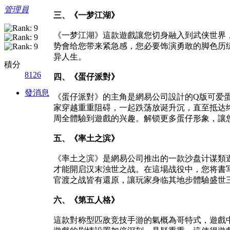
管理員
三、《一梦江湖》
《一梦江湖》這款遊戲讓您切身融入到武侠世界
势會给您带来紧急感，您必要饰演勇敢的脚色历
异人生。
積分
8126
四、《蛋仔派對》
發消息
《蛋仔派對》的主角是網易公司設計的Q版可爱
家穿越重重阻碍，一起跌荡放诞升沉，直至抵达
周全體驗到遊戲的兴趣。解锁更多蛋仔形象，讓
五、《率土之滨》
《率土之滨》是網易公司推出的一款沙盘计谋類
才能開启汉末浊世之战。在這場战役中，您将書
官渡之战皆有還原，讓玩家身临其地步體驗盛世
六、《第五人格》
這款對称型匹敌竞技手游的氣概為哥特式，遊戲