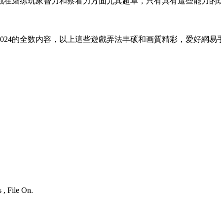
戲在磨练玩家智力和察看力方面尤其超卓，只有具有這些能力的
024的全数内容，以上這些遊戲弄法丰硕和画質精彩，爱好網易
 , File On.