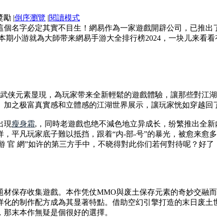
|
倒序瀏覽
|
閱讀模式
這個名字必定其實不目生！網易作為一家遊戲開辟公司，已推出
本期小游就為大師带来網易手游大全排行榜2024，一块儿来看
的武侠元素显現，為玩家带来全新輕鬆的遊戲體驗，讓那些對江
。加之极富真實感和立體感的江湖世界展示，讓玩家恍如穿越回了
出現
瘦身霜
,，同時老遊戲也绝不減色地立异成长，纷繁推出全
，平凡玩家底子難以抵挡，跟着“内-部-号”的暴光，被愈来愈
 游 官 網”如许的第三方手中，不晓得對此你们若何對待呢？好
題材保存收集遊戲。本作凭仗MMO與废土保存元素的奇妙交融
样化的制作配方成為其显著特點。借助空幻引擎打造的末日废土
，那末本作無疑是個很好的選擇。